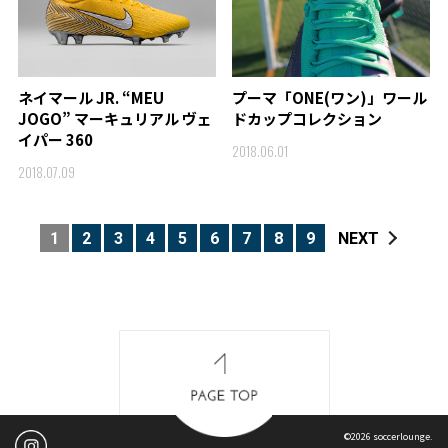
ネイマール JR. “MEU
プーマ「ONE(ワン)」ワール
JOGO” マーキュリアル ヴェ
ドカップコレクション
イパー 360
2018.06.01
2018.07.09
1
2
3
4
5
6
7
8
9
NEXT
©2026 soccerlounge.